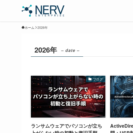
ホーム
2026年
2026年
– date –
ブログ
ランサムウェアでパソコンが立ち
ActiveD
上がらない時の初動と復旧手順
門：USB