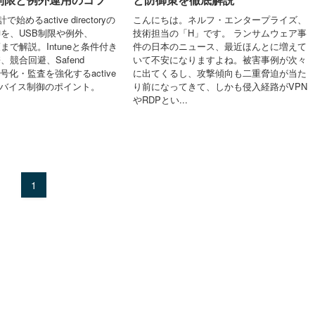
始めるactive directoryの
こんにちは。ネルフ・エンタープライズ、
を、USB制限や例外、
技術担当の「H」です。 ランサムウェア事
策まで解説。Intuneと条件付き
件の日本のニュース、最近ほんとに増えて
競合回避、Safend
いて不安になりますよね。被害事例が次々
rで暗号化・監査を強化するactive
に出てくるし、攻撃傾向も二重脅迫が当た
ryのデバイス制御のポイント。
り前になってきて、しかも侵入経路がVPN
やRDPとい...
1