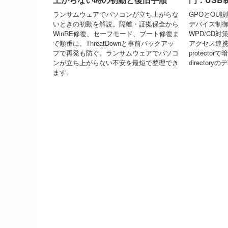
ランサムウェアでパソコンが立ち上がらな
GPOとOU設計で
いときの初動を解説。隔離・証拠保全から
デバイス制御
WinRE修復、セーフモード、ブート修復ま
WPD/CD対
で順番に。ThreatDownと事前バックアッ
アクセス連携、
プで再発も防ぐ。ランサムウェアでパソコ
protecto
ンが立ち上がらない不安を最短で整理でき
directo
ます。